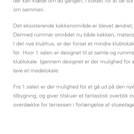
der kan klæde om ad gangen, i stedet for at de som
om sammen.
Det eksisterende køkkenområde er blevet ændret, 
Dermed rummer området nu både køkken, materiale
I det nye klubhus, er der forsat et mindre klublok
før. Hvor 1 salen er designet til at samle og rum
klublokale. Igennem designet er der mulighed for 
lave et mødelokale.
Fra 1.salen er der mulighed for at gå ud på den ny
tilbygning, og giver tilskuer et fantastisk overblik 
overdække for terrassen i forlængelse af stueetage