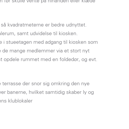
 før skulle vente på hinanden eller klæde
så kvadratmeterne er bedre udnyttet.
rum, samt udvidelse til kiosken.
ale i stueetagen med adgang til kiosken som
me de mange medlemmer via et stort nyt
at opdele rummet med en foldedør, og evt.
e terrasse der snor sig omkring den nye
over banerne, hvilket samtidig skaber ly og
ns klublokaler