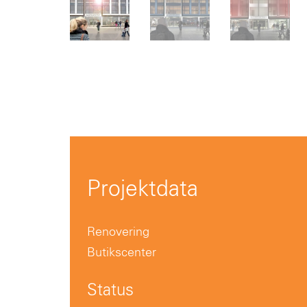
Projektdata
Renovering
Butikscenter
Status