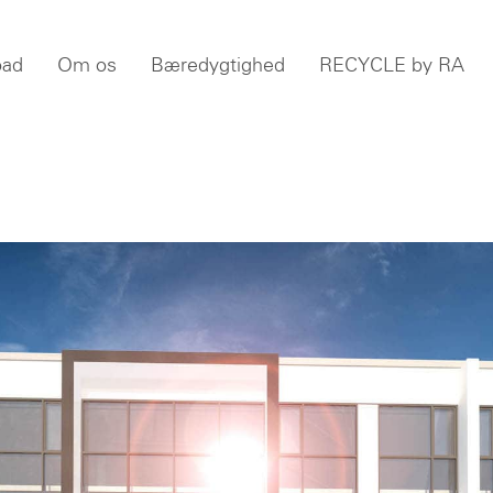
oad
Om os
Bæredygtighed
RECYCLE by RA