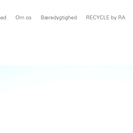
oad
Om os
Bæredygtighed
RECYCLE by RA